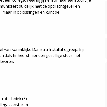
t een collega, waarbij jij hem of haar aanstuurt. Je
municeert duidelijk met de opdrachtgever en
n, maar in oplossingen en kunt de
.
el van Koninklijke Damstra Installatiegroep. Bij
één dak. Er heerst hier een gezellige sfeer met
leveren.
trotechniek (E);
llega aansturen;